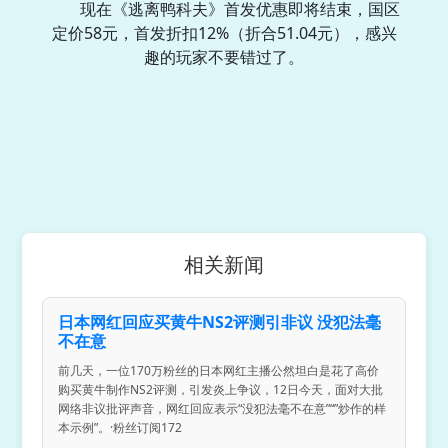
现在《逃离鸭科夫》首发优惠即将结束，国区
定价58元，首发折扣12%（折合51.04元），感兴
趣的玩家不要错过了。
相关新闻
日本网红回应买黄牛NS2评测引非议 没犯法毫
不在意
前几天，一位170万粉丝的日本网红主播公然坦白是花了高价
购买黄牛制作NS2评测，引发炎上争议，12日今天，面对大批
网络非议批评声音，网红回应表示“没犯法毫不在意”“”炒作的样
本示例”。·粉丝订阅172