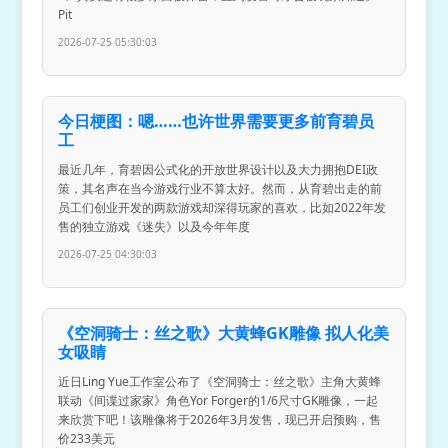
Pit
2026-07-25 05:30:03
今日梗图：嗯……也许世界需要更多前育碧员
工
最近几年，育碧因公式化的开放世界设计以及大力拥抱DEI政
策，其名声在当今游戏行业不算太好。然而，从育碧出走的前
员工们创业开发的两款游戏却深得玩家的喜欢，比如2022年发
售的独立游戏《迷失》以及今年年度
2026-07-25 04:30:03
《空洞骑士：丝之歌》大黄蜂GK雕像 拟人化美
女吸睛
近日Ling Yue工作室公布了《空洞骑士：丝之歌》主角大黄蜂
联动《间谍过家家》角色Yor Forger的1/6尺寸GK雕像，一起
来欣赏下吧！该雕像将于2026年3月发售，现已开启预购，售
价233美元