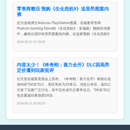
零售商整活 预购《生化危机9》送里昂图案内
裤
近日游戏博主Noticias PlayStation透露，在秘鲁零售商
Fhalcon Gaming Store的《生化危机9：安魂曲》预购宣传图
中，赫然出现印有里昂图案的内裤。在这家预购《生化危机9
2026-05-21 01:30:03
内容太少！《咚奇刚：蕉力全开》DLC因高昂
定价遭到玩家批评
任天堂在最新直面会上宣布，《咚奇刚：蕉力全开》将推出追
加内容“DK岛”DLC，美区售价为20美元。消息公布后，该DLC
引发了玩家广泛讨论，其中定价成为主要争议点。“DK岛”DLC
包含重返经典场景DK岛
2026-05-21 00:00:03