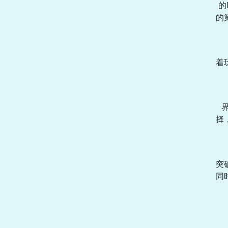
的
的
着
择
突
同