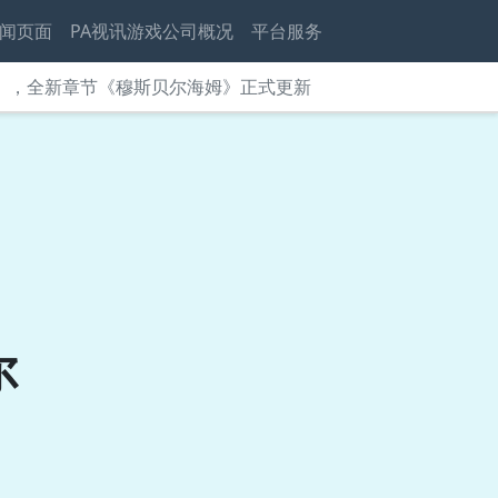
闻页面
PA视讯游戏公司概况
平台服务
叛》，全新章节《穆斯贝尔海姆》正式更新
尔