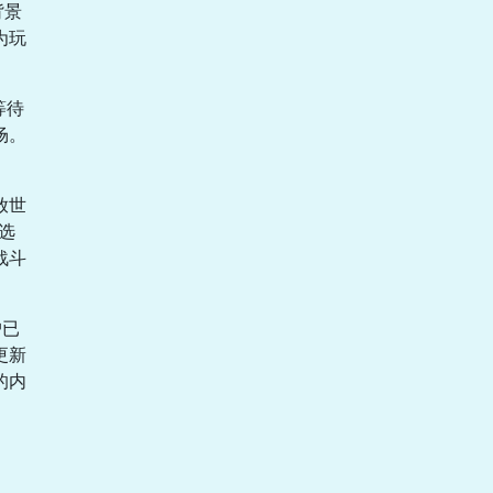
背景
为玩
等待
场。
放世
选
战斗
户已
更新
的内