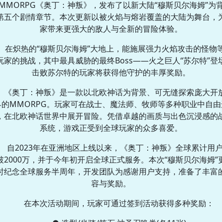
MMORPG《奥丁：神叛》，发布了以新大陆“穆斯贝尔海姆”为
第五个剧情章节。本次更新以被火焰与熔岩覆盖的大陆为舞台，
家带来更强大的敌人与全新的冒险体验。
在炽热的“穆斯贝尔海姆”大地上，能施展强力火焰攻击的怪物
玩家的挑战，其中最具威胁的最终Boss——火之巨人“苏尔特”登
击败苏尔特的玩家将获得他守护的丰厚奖励。
《奥丁：神叛》是一款以北欧神话为背景、可无缝探索庞大开
界的MMORPG。玩家可在战士、魔法师、牧师等多种职业中自由
，在北欧神话世界中展开冒险。凭借卓越的画质与出色沉浸感的
系统，游戏正受到全球玩家的众多喜爱。
自2023年在亚洲地区上线以来，《奥丁：神叛》全球累计用
破2000万，并于今年初开启全球正式服务。本次“穆斯贝尔海姆”
时纪念全球服务半周年，开发团队为感谢用户支持，准备了丰富
容与奖励。
在本次活动期间，玩家可通过签到活动获得多种奖励：