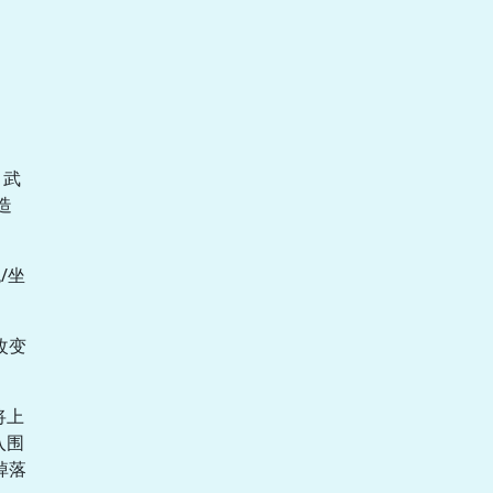
、武
造
/坐
改变
将上
入围
掉落