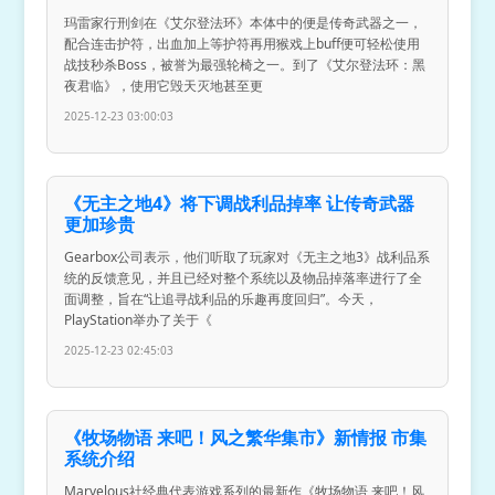
玛雷家行刑剑在《艾尔登法环》本体中的便是传奇武器之一，
配合连击护符，出血加上等护符再用猴戏上buff便可轻松使用
战技秒杀Boss，被誉为最强轮椅之一。到了《艾尔登法环：黑
夜君临》，使用它毁天灭地甚至更
2025-12-23 03:00:03
《无主之地4》将下调战利品掉率 让传奇武器
更加珍贵
Gearbox公司表示，他们听取了玩家对《无主之地3》战利品系
统的反馈意见，并且已经对整个系统以及物品掉落率进行了全
面调整，旨在“让追寻战利品的乐趣再度回归”。今天，
PlayStation举办了关于《
2025-12-23 02:45:03
《牧场物语 来吧！风之繁华集市》新情报 市集
系统介绍
Marvelous社经典代表游戏系列的最新作《牧场物语 来吧！风