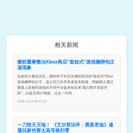
相关新闻
微软重拳整治Xbox商店"套娃式"游戏捆绑包泛
滥现象
在收到大量投诉后，微软终于对充斥微软商店的“套娃式”Xbox
游戏捆绑包出手。该公司已向开发者发布新规，明确禁止通过
重复上架相同游戏的不同平台版本组合来“霸占数字货架空
间”，以提升用户体验。过去一年间，
2025-12-23 04:15:03
一刀毁天灭地！ 《艾尔登法环：黑夜君临》速
通玩家伤害太高导致归零