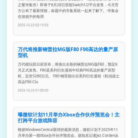
之繁华集市》即将于8月28日登陆Switch1/2平台发售，今天官
方公布了最新情报，标题中的市集系统一起来了解下。·市集会
在游戏中的每周
2025-12-23 02:15:03
万代将推新钢普拉MG版F80 F90高达的量产原
型机
万代模玩部日前宣布，将推出全新的钢普拉MG版F80，预定6
月正式发售。F80是系列衍生漫画中经典F90高达的量产原型
机，定价5280日元。·F80·钢雷德出自系列衍生漫画《机动战士
高达F90 Clu
2025-12-23 01:30:03
曝微软计划11月举办Xbox合作伙伴预览会！主
打跨平台游戏阵容
根据WindowsCentral获得的最新消息，微软计划于2025年11
月举办新一期Xbox合作伙伴预览会。据知名记者Jez Corden从