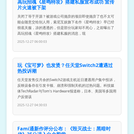
高玩招魂《星鸣特攻》搭建私服宣布成功 宣传
片火速被下架
关闭了等于开源？被游戏公司抛弃的项目即使抛弃了也不太可
能会随意交给别人用，索尼互娱旗下名作《星鸣特攻》早已经
彻底关服，凉的透透的，但是部分玩家却不死心，之前曝出了
高玩招魂《星鸣特攻》搭建私服的消息，现
2025-12-27 06:00:03
玩《宝可梦》也发烫？任天堂Switch2遭遇过
热投诉潮
任天堂发售仅月余的Switch2游戏主机近日遭遇用户集中投诉，
反映设备存在引发卡顿、崩溃和强制关机的过热问题。科技媒
体TechRadar与Tom's Hardware报道称，日本、美国等多国用
户反馈该
2025-12-27 04:30:03
Fami通新作评分公布：《毁灭战士：黑暗时