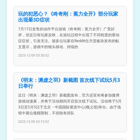
玩的犯恶心？《咚奇刚：蕉力全开》部分玩家
出现晕3D症状
7月17日发售的动作平台游戏《咚奇刚：蕉力全开》广受好
评，但近日有玩家反映，在游玩过程中出现了不同程度的晕动
症症状，引发关注。据多位玩家在Reddit任天堂板块发布的帖
文显示，游戏中的镜头移动、持续的
2025-12-09 03:30:02
《明末：渊虚之羽》新截图 首次线下试玩5月3
日举行
近日《明末：渊虚之羽》新截图发布，官方还宣布将参加微博
游戏动漫展，并将于活动期间开启首次线下试玩。活动将于5月
3日至5月5日于北京・中国国际展览中心(顺义馆)举办。由于场
馆中展位规模限制，不排除有排队
2025-12-09 03:15:02