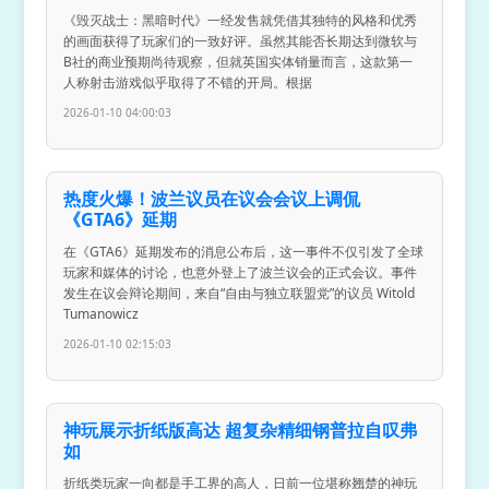
《毁灭战士：黑暗时代》一经发售就凭借其独特的风格和优秀
的画面获得了玩家们的一致好评。虽然其能否长期达到微软与
B社的商业预期尚待观察，但就英国实体销量而言，这款第一
人称射击游戏似乎取得了不错的开局。根据
2026-01-10 04:00:03
热度火爆！波兰议员在议会会议上调侃
《GTA6》延期
在《GTA6》延期发布的消息公布后，这一事件不仅引发了全球
玩家和媒体的讨论，也意外登上了波兰议会的正式会议。事件
发生在议会辩论期间，来自“自由与独立联盟党”的议员 Witold
Tumanowicz
2026-01-10 02:15:03
神玩展示折纸版高达 超复杂精细钢普拉自叹弗
如
折纸类玩家一向都是手工界的高人，日前一位堪称翘楚的神玩