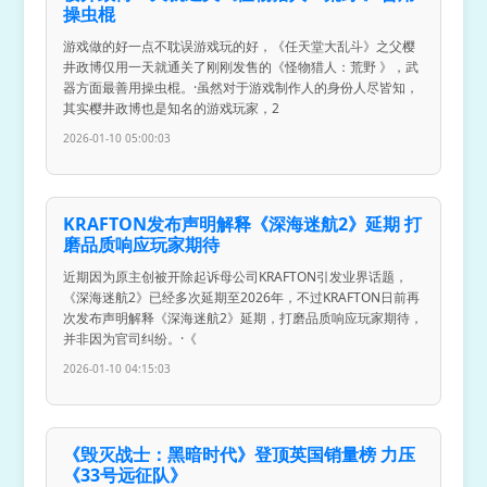
操虫棍
游戏做的好一点不耽误游戏玩的好，《任天堂大乱斗》之父樱
井政博仅用一天就通关了刚刚发售的《怪物猎人：荒野 》，武
器方面最善用操虫棍。·虽然对于游戏制作人的身份人尽皆知，
其实樱井政博也是知名的游戏玩家，2
2026-01-10 05:00:03
KRAFTON发布声明解释《深海迷航2》延期 打
磨品质响应玩家期待
近期因为原主创被开除起诉母公司KRAFTON引发业界话题，
《深海迷航2》已经多次延期至2026年，不过KRAFTON日前再
次发布声明解释《深海迷航2》延期，打磨品质响应玩家期待，
并非因为官司纠纷。·《
2026-01-10 04:15:03
《毁灭战士：黑暗时代》登顶英国销量榜 力压
《33号远征队》