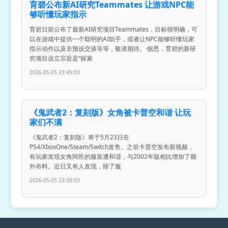
育碧公布新AI研究Teammates 让游戏NPC能
够听懂玩家指示
育碧日前公布了最新AI研究项目Teammates，目标很明确，可
以在游戏中提供一个聪明的AI助手，或者让NPC能够听懂玩家
指示动作以及非预设交谈等等，敬请期待。·据悉，育碧的新研
究项目设立宗旨是“探索
2026-05-05 23:45:03
《鬼武者2：复刻版》女角被卡普空和谐 让玩
家们不满
《鬼武者2：复刻版》将于5月23日在
PS4/XboxOne/Steam/Switch发售。之前卡普空发布新视频，
有玩家发现女角阿邑的服装遭和谐，与2002年版相比增加了额
外布料。近日又有人发现，除了服
2026-05-05 23:30:03