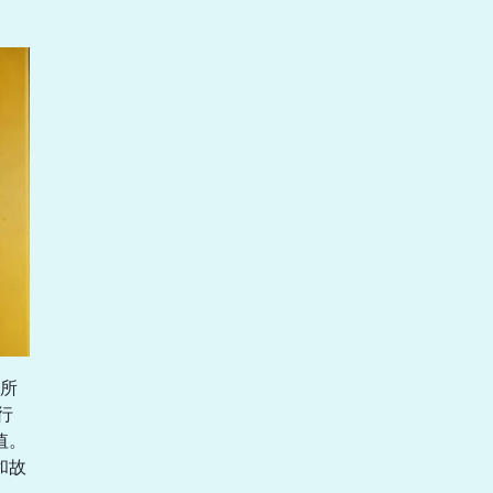
所
行
值。
和故