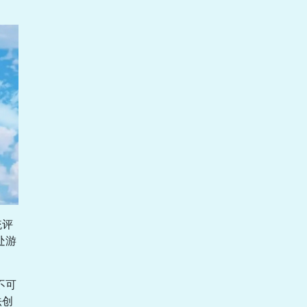
统评
处游
不可
法创