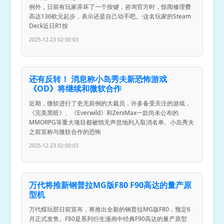
例外，日前有玩家弄坏了一个按键，咨询官方时，惊闻修理费
高达136欧元起步，表示还是自己动手吧。·这名玩家的Steam
Deck近日R1按
2025-12-23 02:30:03
还有反转！ 消息称小岛秀夫新恐怖游戏
《OD》将继续和微软合作
近期，微软进行了史无前例的大裁员，许多备受关注的游戏，
《完美黑暗》、《Everwild》和ZeniMax一款尚未公布的
MMORPG等重大项目都被悄无声息地列入取消名单。小岛秀夫
之前宣称与微软合作的恐怖
2025-12-23 02:00:03
万代将推新钢普拉MG版F80 F90高达的量产原
型机
万代模玩部日前宣布，将推出全新的钢普拉MG版F80，预定6
月正式发售。F80是系列衍生漫画中经典F90高达的量产原型