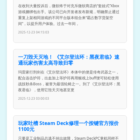
在收到大量投诉后，微软终于对充斥微软商店的“套娃式”Xbox
游戏捆绑包出手。该公司已向开发者发布新规，明确禁止通过
重复上架相同游戏的不同平台版本组合来“霸占数字货架空
间”，以提升用户体验。过去一年间，
2025-12-23 04:15:03
一刀毁天灭地！ 《艾尔登法环：黑夜君临》速
通玩家伤害太高导致归零
玛雷家行刑剑在《艾尔登法环》本体中的便是传奇武器之一，
配合连击护符，出血加上等护符再用猴戏上buff便可轻松使用
战技秒杀Boss，被誉为最强轮椅之一。到了《艾尔登法环：黑
夜君临》，使用它毁天灭地甚至更
2025-12-23 03:00:03
玩家吐槽 Steam Deck修理一个按键官方报价
1100元
只要是工业制品总逃不掉出故障，Steam DeckPC掌机同样不