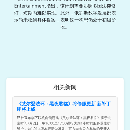
Entertainment指出，该计划需要协调多国法律修
订，短期内难以实现。此外，俄罗斯数字发展部表
示尚未收到具体提案，表明这一构想仍处于初级阶
段。
相关新闻
《艾尔登法环：黑夜君临》将停服更新 新补丁
即将上线
FS社宣布旗下联机肉鸽游戏《艾尔登法环：黑夜君临》将于北
京时间7月2日下午16:00至17:00进行为期1小时的服务器维护
维护，为1.01.4版本更新做准备。官方尚未公布具体的更新内