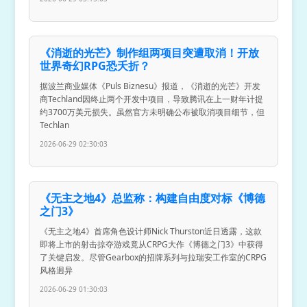
《消逝的光芒》制作组两项目突遭取消！开放
世界奇幻RPG恐夭折？
据波兰商业媒体《Puls Biznesu》报道，《消逝的光芒》开发
商Techland因终止两个开发中项目，导致腾讯在上一财年计提
约3700万美元损失。虽然官方未明确公布被取消项目细节，但
Techlan
2026-06-29 02:30:03
《无主之地4》总监称：构建自由度对标《博德
之门3》
《无主之地4》首席角色设计师Nick Thurston近日透露，这款
即将上市的射击掠夺游戏竟从CRPG大作《博德之门3》中获得
了关键启发。尽管Gearbox的招牌系列与拉瑞安工作室的CRPG
风格迥异
2026-06-29 01:30:03