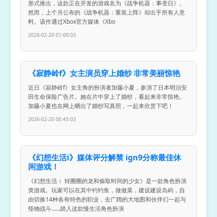
形式推出，这款正在开发的游戏名为《战争机器：事变日》。
然而，上个月公布的《战争机器：重装上阵》却出乎所有人意
料。该作通过Xbox官方媒体《Xbo
2026-02-20 01:00:03
《寂静岭f》女主演员穿上婚纱 非常美丽惊艳
近日《寂静岭f》女主角的扮演者加藤小夏，参演了日本明治安
田生命保险广告片。她在片中穿上了婚纱，看起来非常惊艳。
加藤小夏也在网上晒出了婚纱写真照，一起来欣赏下吧！
2026-02-20 00:45:03
《幻想生活i》媒体评分解禁 ign9分称最佳休
闲游戏！
《幻想生活ｉ 转圈圈的龙和偷取时间的少女》是一款角色扮演
类游戏。玩家可以在其中钓钓鱼，做做菜，建设建设岛屿，自
由切换14种各有特色的职业，去广阔的大地图和伙伴们一起与
怪物战斗……踏入这款慢生活角色扮演