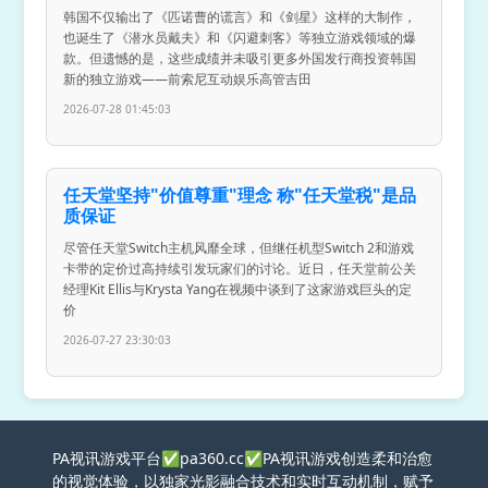
韩国不仅输出了《匹诺曹的谎言》和《剑星》这样的大制作，
也诞生了《潜水员戴夫》和《闪避刺客》等独立游戏领域的爆
款。但遗憾的是，这些成绩并未吸引更多外国发行商投资韩国
新的独立游戏——前索尼互动娱乐高管吉田
2026-07-28 01:45:03
任天堂坚持"价值尊重"理念 称"任天堂税"是品
质保证
尽管任天堂Switch主机风靡全球，但继任机型Switch 2和游戏
卡带的定价过高持续引发玩家们的讨论。近日，任天堂前公关
经理Kit Ellis与Krysta Yang在视频中谈到了这家游戏巨头的定
价
2026-07-27 23:30:03
PA视讯游戏平台✅pa360.cc✅PA视讯游戏创造柔和治愈
的视觉体验，以独家光影融合技术和实时互动机制，赋予