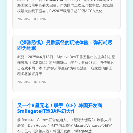
海国家会展中心盛大启幕。作为国内二次元与数字娱乐领域规
模最大的线下盛会，BW2025吸引了超30万ACGN文化
2026-05-05 03:00:02
《深渊恐惧》另辟蹊径的玩法体验：弹药耗尽
即为地狱
概要：2025年4月18日，MystiveDev工作室推出的生存射击恐
怖游戏《深渊恐惧》将登陆Steam平台，售价68元。与传统射
击游戏不同，本作以“弹药即生命”为核心法则，玩家扮演的工
程师将被置身于
2026-05-05 02:15:02
又一个R星元老！联手《CF》韩国开发商
Smilegate打造3A科幻大作
前 Rockstar Games联合创始人、《荒野大镖客2》制作人丹·
豪瑟（Dan Houser）创立的工作室 Absurd Ventures今日宣
布，已与《穿越火线》韩国开发商 Smilegate达