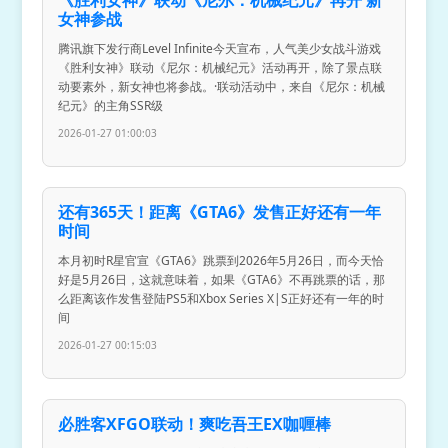
《胜利女神》联动《尼尔：机械纪元》再开 新
女神参战
腾讯旗下发行商Level Infinite今天宣布，人气美少女战斗游戏
《胜利女神》联动《尼尔：机械纪元》活动再开，除了景点联
动要素外，新女神也将参战。·联动活动中，来自《尼尔：机械
纪元》的主角SSR级
2026-01-27 01:00:03
还有365天！距离《GTA6》发售正好还有一年
时间
本月初时R星官宣《GTA6》跳票到2026年5月26日，而今天恰
好是5月26日，这就意味着，如果《GTA6》不再跳票的话，那
么距离该作发售登陆PS5和Xbox Series X|S正好还有一年的时
间
2026-01-27 00:15:03
必胜客XFGO联动！爽吃吾王EX咖喱棒