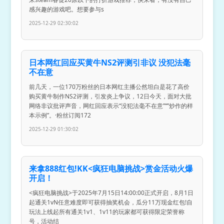
感兴趣的游戏吧。想要参与s
2025-12-29 02:30:02
日本网红回应买黄牛NS2评测引非议 没犯法毫
不在意
前几天，一位170万粉丝的日本网红主播公然坦白是花了高价
购买黄牛制作NS2评测，引发炎上争议，12日今天，面对大批
网络非议批评声音，网红回应表示“没犯法毫不在意”“”炒作的样
本示例”。·粉丝订阅172
2025-12-29 01:30:02
来拿888红包!KK<疯狂电脑挑战>赏金活动火爆
开启！
<疯狂电脑挑战>于2025年7月15日14:00:00正式开启，8月1日
起通关1vN任意难度即可获得抽奖机会，瓜分11万现金红包!自
玩法上线起所有通关1v1、1v11的玩家都可获得限定荣誉称
号，活动结