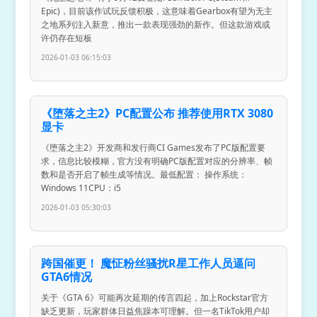
Epic)，目前该作试玩反馈积极，这意味着Gearbox有望为无主
之地系列注入新意，推出一款表现强劲的新作。但这款游戏或
许仍存在短板
2026-01-03 06:15:03
《堕落之主2》PC配置公布 推荐使用RTX 3080
显卡
《堕落之主2》开发商和发行商CI Games发布了PC版配置要
求，信息比较模糊，官方没有明确PC版配置对应的分辨率、帧
数和是否开启了帧生成等情况。最低配置： 操作系统：
Windows 11CPU：i5
2026-01-03 05:30:03
跨国催更！ 魔怔粉丝骚扰R星工作人员逼问
GTA6情况
关于《GTA 6》可能再次延期的传言四起，加上Rockstar官方
缺乏更新，玩家群体日益焦躁本可理解。但一名TikTok用户却