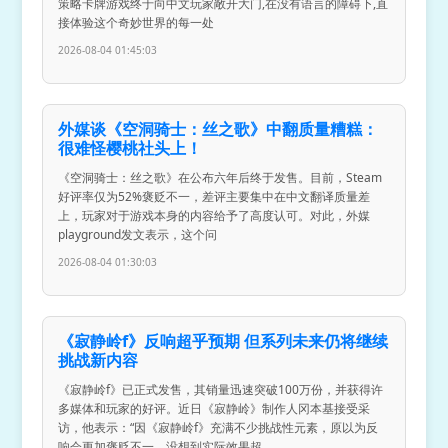
策略卡牌游戏终于向中文玩家敞开大门,在没有语言的障碍下,直
接体验这个奇妙世界的每一处
2026-08-04 01:45:03
外媒谈《空洞骑士：丝之歌》中翻质量糟糕：
很难怪樱桃社头上！
《空洞骑士：丝之歌》在公布六年后终于发售。目前，Steam
好评率仅为52%褒贬不一，差评主要集中在中文翻译质量差
上，玩家对于游戏本身的内容给予了高度认可。对此，外媒
playground发文表示，这个问
2026-08-04 01:30:03
《寂静岭f》反响超乎预期 但系列未来仍将继续
挑战新内容
《寂静岭f》已正式发售，其销量迅速突破100万份，并获得许
多媒体和玩家的好评。近日《寂静岭》制作人冈本基接受采
访，他表示：“因《寂静岭f》充满不少挑战性元素，原以为反
响会更加褒贬不一，没想到实际效果超