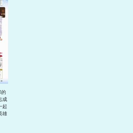
部的
志成
一起
英雄