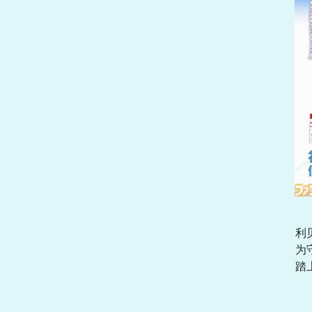
利
为
踏