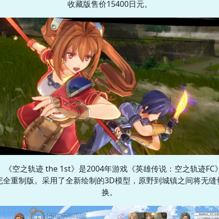
收藏版售价15400日元。
《空之轨迹 the 1st》是2004年游戏《英雄传说：空之轨迹FC
完全重制版。采用了全新绘制的3D模型，原野到城镇之间将无缝
换。