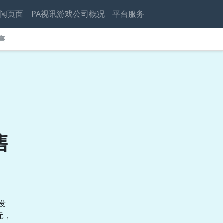
闻页面
PA视讯游戏公司概况
平台服务
售
售
发
元，