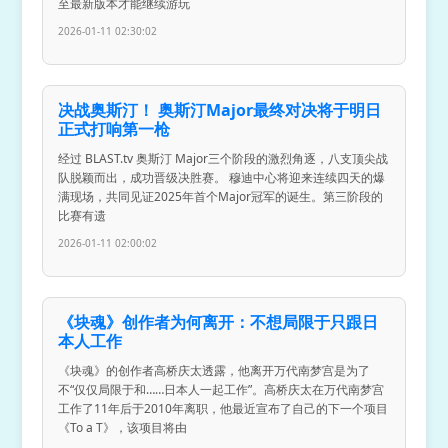
至最新版本才能继续游玩
2026-01-11 02:30:02
决战奥斯汀！ 奥斯汀Major最终对决将于明日
正式打响第一枪
经过 BLAST.tv 奥斯汀 Major三个阶段的激烈角逐，八支顶尖战
队脱颖而出，成功晋级决胜赛。 穆迪中心将迎来连续四天的爆
满现场，共同见证2025年首个Major冠军的诞生。第三阶段的
比赛有遗
2026-01-11 02:00:02
《块魂》创作者为何离开：不想局限于只跟日
本人工作
《块魂》的创作者高桥庆太透露，他离开万代南梦宫是为了
不“仅仅局限于和……日本人一起工作”。高桥庆太在万代南梦宫
工作了11年后于2010年离职，他最近宣布了自己的下一个项目
《To a T》，该项目将由