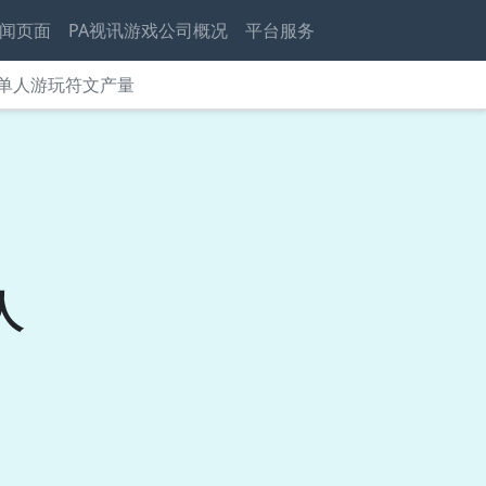
闻页面
PA视讯游戏公司概况
平台服务
加单人游玩符文产量
》
人