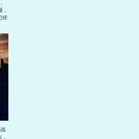
，
题，
已经
s战
出，