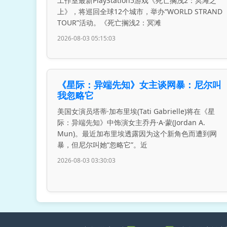
工作室最新PlayStation5游戏《死亡搁浅2：冥滩之
上》，将巡回全球12个城市，举办“WORLD STRAND
TOUR”活动。《死亡搁浅2：冥滩
2026-08-03 05:15:03
《星际：异端先知》女主谈网暴：尼尔叫
我忽略它
美国女演员塔蒂·加布里埃(Tati Gabrielle)将在《星
际：异端先知》中饰演女主乔丹·A·蒙(Jordan A.
Mun)。最近加布里埃透露因为这个新角色而遭到网
暴，但尼尔叫她“忽略它”。近
2026-08-03 03:30:03