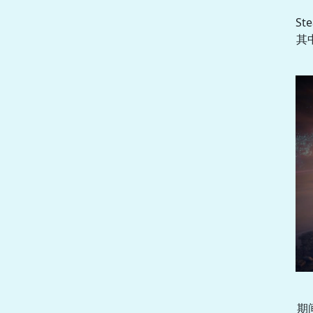
S
其
期