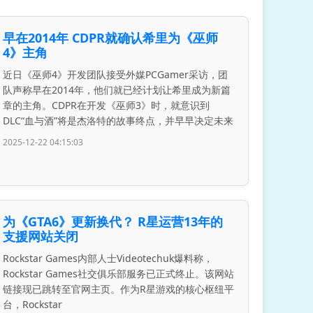
早在2014年 CDPR就确认希里为《巫师
4》主角
近日《巫师4》开发团队接受外媒PCGamer采访，团
队声称早在2014年，他们就已经计划让希里成为新篇
章的主角。CDPR在开发《巫师3》时，就意识到
DLC“血与酒”将是杰洛特的故事终点，并早早决定未来
2025-12-22 04:15:03
为《GTA6》更新换代？ R星运营13年的
支援网站关闭
Rockstar Games内部人士Videotechuk爆料称，
Rockstar Games社交俱乐部服务已正式终止。该网站
链接现已跳转至官网主页。作为R星游戏的核心枢纽平
台，Rockstar