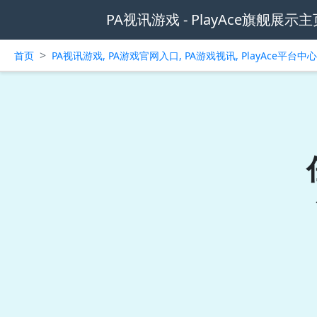
PA视讯游戏 - PlayAce旗舰展示主
>
首页
PA视讯游戏, PA游戏官网入口, PA游戏视讯, PlayAce平台