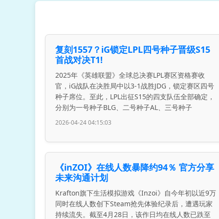
复刻1557？iG锁定LPL四号种子晋级S15
首战对决T1!
2025年《英雄联盟》全球总决赛LPL赛区资格赛收
官，iG战队在决胜局中以3-1战胜JDG，锁定赛区四号
种子席位。至此，LPL出征S15的四支队伍全部确定，
分别为一号种子BLG、二号种子AL、三号种子
2026-04-24 04:15:03
《inZOI》在线人数暴降约94％ 官方分享
未来沟通计划
Krafton旗下生活模拟游戏《Inzoi》自今年初以近9万
同时在线人数创下Steam抢先体验纪录后，遭遇玩家
持续流失。截至4月28日，该作日均在线人数已跌至