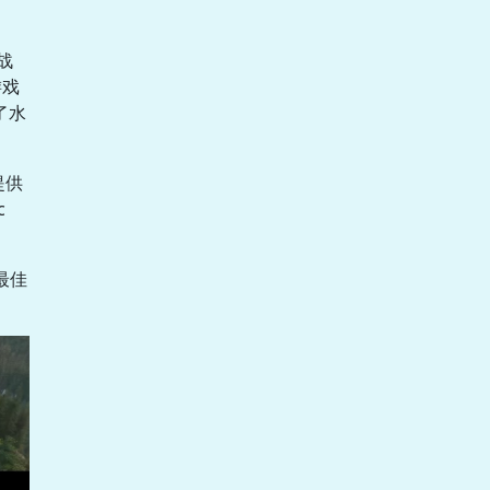
战
游戏
了水
提供
c
最佳