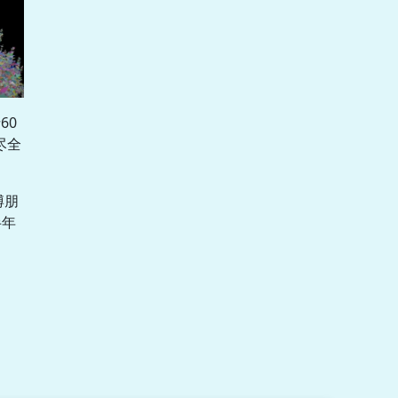
60
尽全
博朋
半年