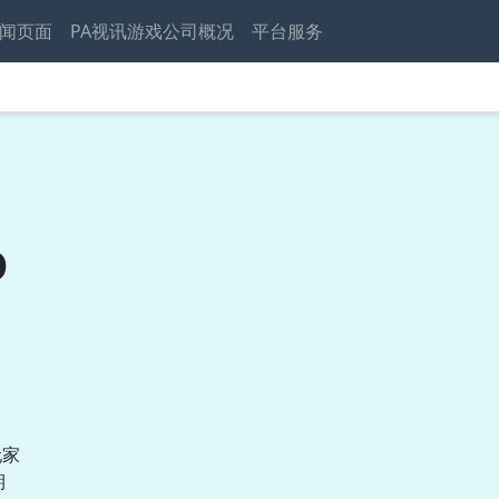
闻页面
PA视讯游戏公司概况
平台服务
D
玩家
期