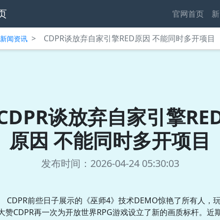
页
官网首页
新
>
CDPR谈放弃自家引擎RED原因 不能同时多开项目
中心新闻资讯
CDPR谈放弃自家引擎RE
原因 不能同时多开项目
发布时间：2026-04-24 05:30:03
CDPR前些日子展示的《巫师4》技术DEMO惊艳了所有人，
大赞CDPR再一次为开放世界RPG游戏设立了新的画质标杆。近