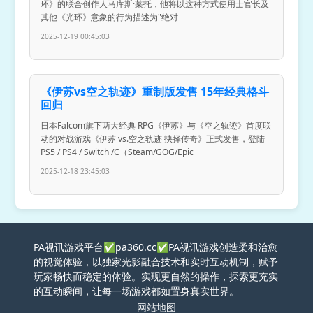
环》的联合创作人马库斯·莱托，他将以这种方式使用士官长及
其他《光环》意象的行为描述为"绝对
2025-12-19 00:45:03
《伊苏vs空之轨迹》重制版发售 15年经典格斗
回归
日本Falcom旗下两大经典 RPG《伊苏》与《空之轨迹》首度联
动的对战游戏《伊苏 vs.空之轨迹 抉择传奇》正式发售，登陆
PS5 / PS4 / Switch /C（Steam/GOG/Epic
2025-12-18 23:45:03
PA视讯游戏平台✅pa360.cc✅PA视讯游戏创造柔和治愈
的视觉体验，以独家光影融合技术和实时互动机制，赋予
玩家畅快而稳定的体验。实现更自然的操作，探索更充实
的互动瞬间，让每一场游戏都如置身真实世界。
网站地图