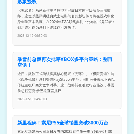
形象授权
《鬼武者》系列新作主角原型为已故日本国宝级演员三船敏
郎，这位以黑泽明经典武士电影闻名的影坛传奇将在游戏中化
身剑圣宫本武藏。在2024年TGA颁奖典礼上公布的《鬼武者：
剑之道》作为系列正统续作引发热议。
2025-12-19 06:30:03
暴雪前总裁再次批评XBOX多平台策略：别再
空谈！
近日，微软正式确认将其核心游戏《光环》、《极限竞速》与
《战争机器》系列登陆PlayStation平台，同时公开表示不再以
传统主机厂商为竞争对手。这一战略转变引发行业热议，暴雪
前总裁迈克·伊巴拉直言批评
2025-12-19 04:45:03
新里程碑！索尼PS5全球销量突破8000万台
索尼互动娱乐公司近日发布的2025财年第一季度(截至6月30