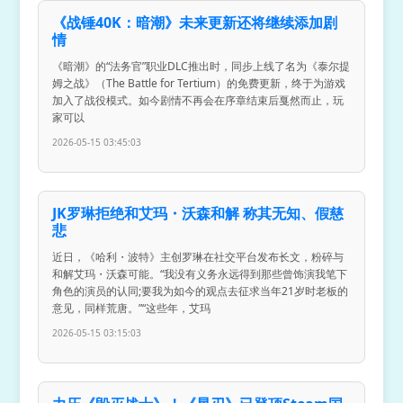
《战锤40K：暗潮》未来更新还将继续添加剧
情
《暗潮》的“法务官”职业DLC推出时，同步上线了名为《泰尔提
姆之战》（The Battle for Tertium）的免费更新，终于为游戏
加入了战役模式。如今剧情不再会在序章结束后戛然而止，玩
家可以
2026-05-15 03:45:03
JK罗琳拒绝和艾玛・沃森和解 称其无知、假慈
悲
近日，《哈利・波特》主创罗琳在社交平台发布长文，粉碎与
和解艾玛・沃森可能。“我没有义务永远得到那些曾饰演我笔下
角色的演员的认同;要我为如今的观点去征求当年21岁时老板的
意见，同样荒唐。”“这些年，艾玛
2026-05-15 03:15:03