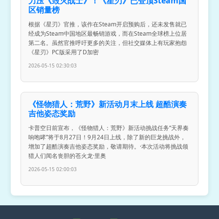
力压《毁灭战士》！《星刃》已登顶Steam国
区销量榜
根据《星刃》官推，该作在Steam开启预购后，还未发售就已
经成为Steam中国地区最畅销游戏，而在Steam全球榜上位居
第二名。虽然官推呼吁更多的关注，但社交媒体上有玩家抱怨
《星刃》PC版采用了D加密
2026-05-15 02:30:03
《怪物猎人：荒野》新活动月末上线 超酷演奏
吉他姿态奖励
卡普空日前宣布，《怪物猎人：荒野》新活动挑战任务“天界奏
响咆哮”将于8月27日！9月24日上线，除了新的巨龙挑战外，
增加了超酷演奏吉他姿态奖励，敬请期待。·本次活动将挑战领
猎人们闻名丧胆的苍火龙·里奥
2026-05-15 02:00:03