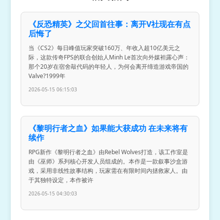
《反恐精英》之父回首往事：离开V社现在有点
后悔了
当《CS2》每日峰值玩家突破160万、年收入超10亿美元之
际，这款传奇FPS的联合创始人Minh Le首次向外媒袒露心声：
那个20岁在宿舍敲代码的年轻人，为何会离开缔造游戏帝国的
Valve?1999年
2026-05-15 06:15:03
《黎明行者之血》如果能大获成功 在未来将有
续作
RPG新作《黎明行者之血》由Rebel Wolves打造，该工作室是
由《巫师》系列核心开发人员组成的。本作是一款叙事沙盒游
戏，采用非线性故事结构，玩家需在有限时间内拯救家人。由
于其独特设定，本作被许
2026-05-15 04:30:03