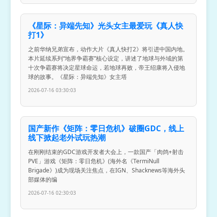
《星际：异端先知》光头女主最爱玩《真人快
打1》
之前华纳兄弟宣布，动作大片《真人快打2》将引进中国内地。
本片延续系列“地界争霸赛”核心设定，讲述了地球与外域的第
十次争霸赛将决定星球命运，若地球再败，帝王绍康将入侵地
球的故事。《星际：异端先知》女主塔
2026-07-16 03:30:03
国产新作《矩阵：零日危机》破圈GDC，线上
线下掀起老外试玩热潮
在刚刚结束的GDC游戏开发者大会上，一款国产「肉鸽+射击
PVE」游戏《矩阵：零日危机》(海外名《TermiNull
Brigade》)成为现场关注焦点，在IGN、Shacknews等海外头
部媒体的编
2026-07-16 02:30:03