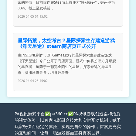
家的热情，目前该作在Steam上总评为“特别好评”，好评率为
83%。截止至发稿前，
2026-04-05 01:15:02
星际拓荒，太空考古？星际探索生存建造游戏
《浑天星途》steam商店页正式公开
由INSIGNE制作，2P Games发行的星际探索生存建造游戏
《浑天星途》今日公开了商店页面。游戏中你将扮演方舟母舰
的幸存者，迫降于一颗完全陌生的星球。探索奇诡的异星生
态，驯服珍奇异兽，培育外星奇
2026-04-04 23:45:02
PA视讯游戏平台✅pa360.cc✅PA视讯游戏创造柔和治愈
的视觉体验，以独家光影融合技术和实时互动机制，赋予
玩家畅快而稳定的体验。实现更自然的操作，探索更充实
的互动瞬间，让每一场游戏都如置身真实世界。