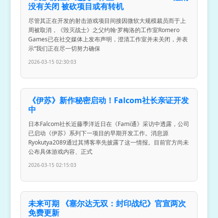
没有关闭 被砍项目或有转机
尽管其正在开发的射击游戏项目间接因微软大规模裁员而于上
周被取消，《毁灭战士》之父约翰·罗梅洛的工作室Romero
Games已在社交媒体上发布声明，澄清工作室并未关闭，并表
示“我们正在尽一切努力确保
2026-03-15 02:30:03
《伊苏》新作秘密启动！Falcom社长亲证开发
中
日本Falcom社长近藤季洋近日在《Fami通》采访中透露，公司
已启动《伊苏》系列下一项目的早期开发工作。消息源
Ryokutya2089通过其博客率先披露了这一情报。目前官方尚未
公布具体游戏内容、正式
2026-03-15 02:15:03
未来可期 《塞尔达无双：封印战纪》官宣两次
免费更新