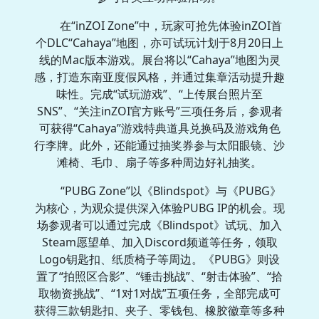
在“inZOI Zone”中，玩家可抢先体验inZOI首
个DLC“Cahaya”地图，亦可试玩计划于8月20日上
线的Mac版本游戏。展台将以“Cahaya”地图为灵
感，打造东南亚度假风格，并通过集章活动提升趣
味性。完成“试玩游戏”、“上传展台照片至
SNS”、“关注inZOI官方账号”三项任务后，参观者
可获得“Cahaya”游戏特典道具兑换码及游戏角色
行李牌。此外，还能通过抽奖券参与太阳眼镜、沙
滩椅、毛巾、扇子等多种周边好礼抽奖。
“PUBG Zone”以《Blindspot》与《PUBG》
为核心，为观众提供深入体验PUBG IP的机会。现
场参观者可以通过完成《Blindspot》试玩、加入
Steam愿望单、加入Discord频道等任务，领取
Logo钥匙扣、纸质椅子等周边。《PUBG》则设
置了“拍照区合影”、“锤击挑战”、“射击体验”、“拾
取物资挑战”、“1对1对战”五项任务，全部完成可
获得三款钥匙扣、夹子、零钱包、橡胶徽章等多种