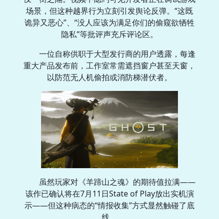
场景，但这种越界行为立刻引发舆论反弹。“这既
诡异又恶心”、“没人应该为满足你们的偷窥欲牺牲
隐私”等批评声充斥评论区。
一位自称供职于大型发行商的用户透露，每逢
重大产品发布前，工作室常需遮挡窗户甚至天窗，
以防范无人机偷拍或消防梯潜伏者。
虽然玩家对《羊蹄山之魂》的期待值拉满——
该作已确认将在7月11日State of Play放出实机演
示——但这种病态的“情报收集”方式显然触碰了底
线。