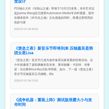
觉设计
PS5独占大作《羊蹄山之魂》即将于10月2日发售，本作艺术总
监Joanna Wang近日接受Automaton Media专访时透露，新作
在继承前作《对马岛之魂》文化底蕴的同时，将通过更明亮的
色彩与更
2026-01-01 06:30:02
《堡垒之夜》新音乐节即将到来 压轴嘉宾是韩
团女星Lisa
《堡垒之夜》音乐节已成为该作备受玩家喜爱的经典活动。仅
今年就邀请了虚拟偶像初音未来、塞布丽娜・卡彭特、布鲁
诺・马尔斯和Gorillaz乐队等明星。如今，下一届《堡垒之夜》
音乐节压轴嘉宾正式揭晓，Bla
2026-01-01 04:15:02
《战争机器：重装上阵》测试版泄露大小与发
布时间