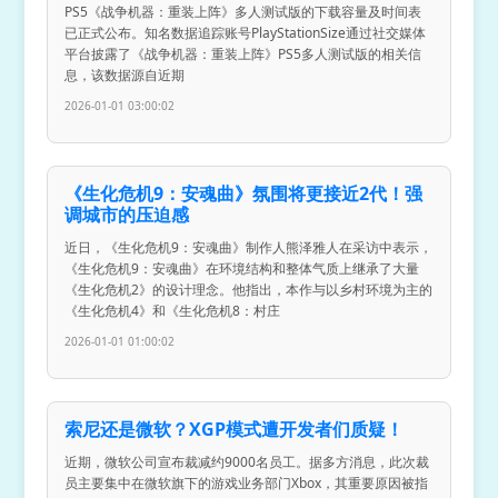
PS5《战争机器：重装上阵》多人测试版的下载容量及时间表
已正式公布。知名数据追踪账号PlayStationSize通过社交媒体
平台披露了《战争机器：重装上阵》PS5多人测试版的相关信
息，该数据源自近期
2026-01-01 03:00:02
《生化危机9：安魂曲》氛围将更接近2代！强
调城市的压迫感
近日，《生化危机9：安魂曲》制作人熊泽雅人在采访中表示，
《生化危机9：安魂曲》在环境结构和整体气质上继承了大量
《生化危机2》的设计理念。他指出，本作与以乡村环境为主的
《生化危机4》和《生化危机8：村庄
2026-01-01 01:00:02
索尼还是微软？XGP模式遭开发者们质疑！
近期，微软公司宣布裁减约9000名员工。据多方消息，此次裁
员主要集中在微软旗下的游戏业务部门Xbox，其重要原因被指