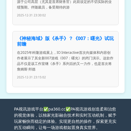
源于公司高层（尤其是首席财务官）此前设定的不切实际的业
绩预期。伴随裁员，备受期待的游
2025-12-31 23:30:02
《神秘海域》版《杀手》？《007：曙光》试玩
前瞻
在2025年科隆游戏展上，IO Interactive首次向媒体和内容创
作者展示了其全新007游戏《007：曙光》的闭门演示。这款作
品不仅是该工作室继《杀手》系列后的又一力作，也是首次将
詹姆斯·邦德
2025-12-31 23:15:02
PA视讯游戏平台✅pa360.cc✅PA视讯游戏创造柔和治愈
的视觉体验，以独家光影融合技术和实时互动机制，赋予
玩家畅快而稳定的体验。实现更自然的操作，探索更充实
的互动瞬间，让每一场游戏都如置身真实世界。