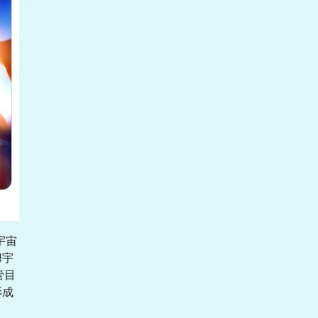
宇宙
姆宇
管目
影成