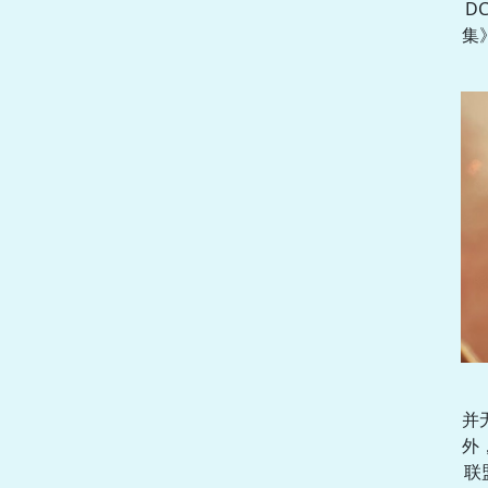
D
集
并
外
联