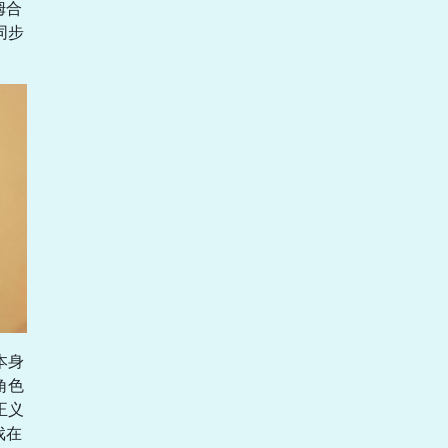
姆合
同步
本身
角色
正义
戏在