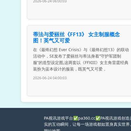
2026-06-24 06:00:03
蒂法与爱丽丝《FF13》 女主制服概念
图！英气又可爱
在《最终幻想 Ever Crisis》与《最终幻想13》的联动
活动中，SE发布了爱丽丝与蒂法身着“守护军团制
服”的造型设定图,这两套以《FFXIII》女主角雷霆经典
装扮为蓝本设计的服装，既英气又可爱，
2026-06-24 04:00:03
PA视讯游戏平台✅pa360.cc✅PA视讯
实的互动瞬间，让每一场游戏都如置身真实世界
网站地图