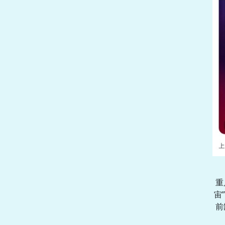
重
宙
前