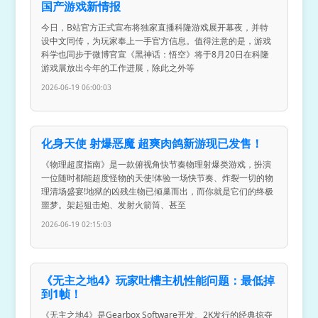
国产游戏新情报
今日，B站官方正式宣布将独家直播科隆游戏展开幕夜，并特
设中文同传，为玩家奉上一手官方信息。值得注意的是，游戏
科学也同步于微博官宣《黑神话：悟空》将于8月20日在科隆
游戏展放出今年的工作进展，除此之外等
2026-06-19 06:00:03
化身天使 射爆恶魔 超爽肉鸽新游现已发售！
《物理超度指南》是一款俯视角快节奏物理射爆类游戏，扮演
一位随时都能超度怪物的天使!体验一场快节奏、炸裂一切的物
理清场盛宴!地狱的凶残生物已倾巢而出，而你就是它们的终极
噩梦。架起狙击炮、发射火箭筒、甚至
2026-06-19 02:15:03
《无主之地4》玩家吐槽主机性能问题：最低掉
到1帧！
《无主之地4》是Gearbox Software开发、2K发行的经典掠夺