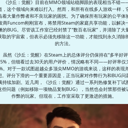
《沙丘：觉醒》目前在MMO领域站稳脚跟的表现相当不错—
道，这个领域向来难以打入。然而，和所有在线多人游戏一样，
临着大量作弊者和不良玩家的困扰。为了确保所有玩家的公平体
发商Funcom刚刚宣布，将禁用Steam的家庭共享功能，以解决
獗的BUG。尽管该工作室已经封禁了“数百名玩家”，并清除了大
获取的宇宙索，但表示必须先移除这一功能，才能找到永久消除B
的方法。
虽然《沙丘：觉醒》在Steam上的总体评分仍保持在“多半好评
75%，但细看过去30天的用户评价，情况略有不同——好评率仅
3%。对于一款试图超越众多顶尖MMO的游戏来说，这样的表现
想。评分下滑的一个重要原因是，正当玩家对作弊行为和BUG问
满持续加剧。近几周，《沙丘：觉醒》通过一系列热修复补丁试
这些问题（例如移除一项物品复制BUG），当然也会封禁那些被
作弊的玩家。但现在，工作室采取了更激进的措施。