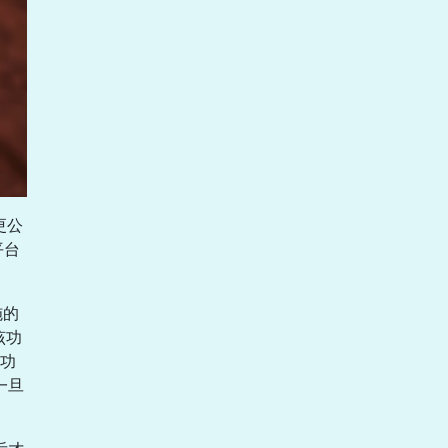
更公
平台
施的
该功
功
一旦