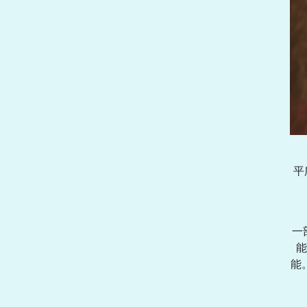
平
一
能
能