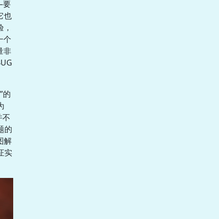
—要
它也
验，
一个
量非
UG
”的
为
并不
题的
图解
证实