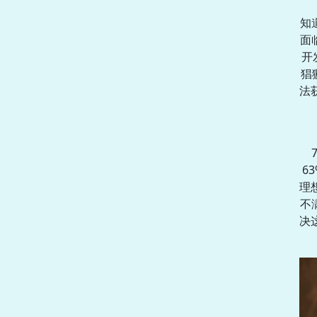
知
面
开
猖
法
6
理
不
决