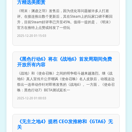
方精选美图赏
《明末：渊虚之羽》发售后，因为优化等问题被许多人打差
评。在接连推出数个更新后，其在Steam上的玩家口碑不断回
升，目前Steam好评率已升至45%。值得一提的是，《明末》
官方在推特上点赞或转发了一些玩
2025-12-20 01:15:03
《黑色行动6》将在《战地6》首发周期间免费
开放所有内容
《战地》和《使命召唤》之间的明争暗斗越来越激烈。继《战
地6》真人宣传片公开嘲讽《使命召唤》名人皮肤后，动视这边
祭出一连串动作针对即将发售的《战地6》。一方面，《使命召
唤：黑色行动7》BETA测试延长一
2025-12-20 01:00:03
《无主之地4》提档 CEO发推称和《GTA6》无
关