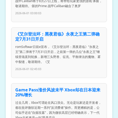
战甲Caliban将于8月27日上线，将带给玩家更强的游戏 体验，
敬请期待。·新的Prime 战甲Caliban融合了奥罗
2026-06-01 03:00:03
《艾尔登法环：黑夜君临》永夜之王第二弹确
定7月31日开启
romSoftwar日前e宣布，《艾尔登法环：黑夜君临》“永夜之
王”第二弹将于7月31日开启，之前第一弹的几位“永夜之王”继
续登场直到轮换，新增三头野兽、征兆、平衡律法的魔物、雾
中裂缝，敬请期待。《艾
2026-06-01 02:45:03
Game Pass涨价风波未平 Xbox却在日本迎来
20%增长
过去几周，Xbox可谓处在风口浪尖。无论是玩家还是开发者，
都在批评微软近期一系列“反消费者”操作。而更糟糕的是，公
司似乎还在“自掘坟墓”，因为微软高层已经明确表示，下一代
Xbox主机将是一款“昂贵产品