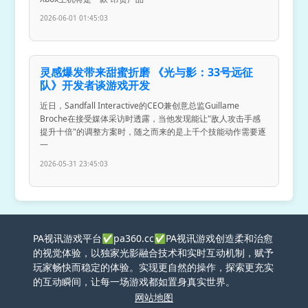
2026-06-01 01:45:03
灵感爆发带来甜蜜折磨 《光与影：33号远征
队》开发者谈游戏开发
近日，Sandfall Interactive的CEO兼创意总监Guillame
Broche在接受媒体采访时透露，当他发现能让"敌人攻击手感
提升十倍"的调整方案时，随之而来的是上千个技能动作需要逐
一
2026-05-31 23:45:03
PA视讯游戏平台✅pa360.cc✅PA视讯游戏创造柔和治愈
的视觉体验，以独家光影融合技术和实时互动机制，赋予
玩家畅快而稳定的体验。实现更自然的操作，探索更充实
的互动瞬间，让每一场游戏都如置身真实世界。
网站地图