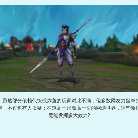
虽然部分依赖代练或炸鱼的玩家对此不满，但多数网友力挺拳
定。不过也有人质疑：在道高一尺魔高一丈的网游世界，这些新
竟能发挥多大效力?