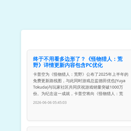
终于不用看多边形了？《怪物猎人：荒
野》详情更新内容包含PC优化
卡普空为《怪物猎人：荒野》公布了2025年上半年的
免费更新路线图，与此同时游戏总监德田优也(Yuya
Tokuda)与玩家社区共同庆祝游戏销量突破1000万
份。为纪念这一成就，卡普空将向《怪物猎人：荒
2026-06-06 05:45:03