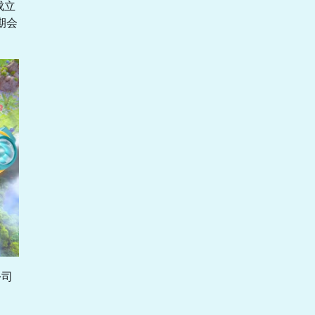
成立
期会
公司