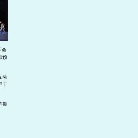
不会
频预
互动
容丰
的期