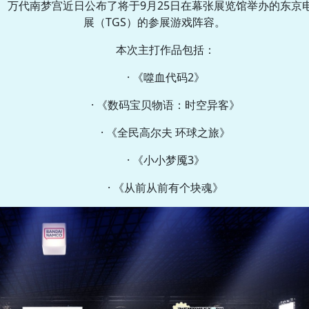
万代南梦宫近日公布了将于9月25日在幕张展览馆举办的东京
展（TGS）的参展游戏阵容。
本次主打作品包括：
· 《噬血代码2》
· 《数码宝贝物语：时空异客》
· 《全民高尔夫 环球之旅》
· 《小小梦魇3》
· 《从前从前有个块魂》