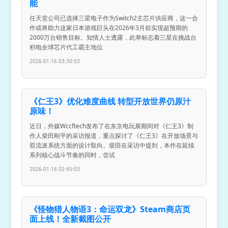
能
任天堂公司已选择三星电子作为Switch2主芯片供应商，这一合
作或将助力这家日本游戏巨头在2026年3月前实现超预期的
2000万台销售目标。知情人士透露，此举标志着三星在挑战台
积电全球芯片代工霸主地位
2026-01-16 03:30:03
《仁王3》优化难度曲线 转型开放世界仍原汁
原味！
近日，外媒Wccftech发布了在东京电玩展期间对《仁王3》制
作人柴田刚平的采访报道，重点探讨了《仁王3》在开放场景与
双流派系统方面的设计取向。柴田在采访中提到，本作在延续
系列核心战斗节奏的同时，尝试
2026-01-16 02:45:03
《怪物猎人物语3：命运双龙》Steam商店页
面上线！全新截图公开