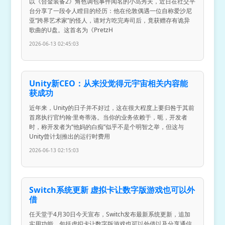
以《合金装备2》角色调包事件闻名的小岛秀夫，近日在社交平
台分享了一段令人瞠目的经历：他在伦敦偶遇一位自称爱沙尼
亚“跨界艺术家”的怪人，请对方吃完寿司后，竟获赠存有诡异
歌曲的U盘。这首名为《PretzH
2026-06-13 02:45:03
Unity新CEO：从来没觉得元宇宙相关内容能
获成功
近年来，Unity的日子并不好过，这在很大程度上要归咎于其前
首席执行官约翰·里奇蒂洛。当你的业务依赖于，呃，开发者
时，称开发者为“他妈的白痴”似乎不是个明智之举，但这与
Unity曾计划推出的运行时费用
2026-06-13 02:15:03
Switch系统更新 虚拟卡让数字版游戏也可以外
借
任天堂于4月30日今天宣布，Switch发布最新系统更新，追加
实用功能，包括虚拟卡让数字版游戏也可以外借以及分享通信