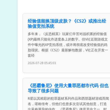
经验值能换顶级皮肤？《CS2》或推出经
验值竞拍系统
多年来，《反恐精英》玩家们辛苦对战积累的经验值
(XP)最终只能化作进度条上的数字。但V社近期游戏文
件中曝光的XP竞拍系统，或许将彻底改变经验值的鸡
肋现状。根据《CS2》最新解包数据，V社正在开发一
套经
2026-07-28 05:45:03
《恶霸鲁尼》使用大量罪恶都市代码 但也
导致了很多问题
R星以其精彩的犯罪题材系列作品和西部题材游戏而闻
名，堪称传奇，但他们也曾多次尝试其他创意，打造
出风格迥异的佳作。《恶霸鲁尼》便是其中之一，时