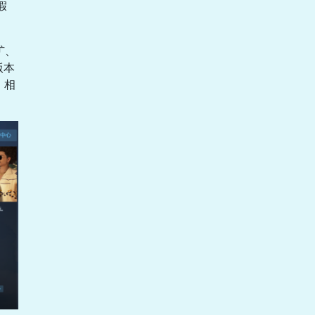
假
矿、
版本
，相