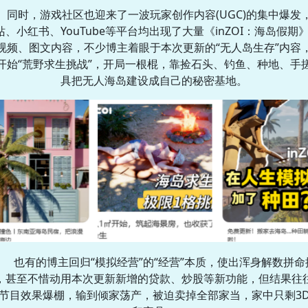
同时，游戏社区也迎来了一波玩家创作内容(UGC)的集中爆发
站、小红书、YouTube等平台均出现了大量《inZOI：海岛假期
视频、图文内容，不少博主着眼于本次更新的“无人岛生存”内容
开始“荒野求生挑战”，开局一根棍，靠捡石头、钓鱼、种地、手
具把无人海岛建设成自己的秘密基地。
也有的博主回归“模拟经营”的“经营”本质，使出浑身解数拼命
，甚至不惜动用本次更新新增的贷款、炒股等新功能，但结果往
节目效果爆棚，输到倾家荡产，被迫卖掉全部家当，家中只剩3