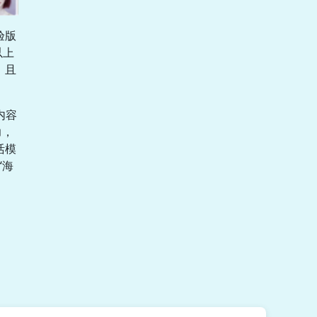
验版
以上
，且
内容
力，
活模
“海