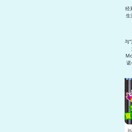
经
生
与
M
诺