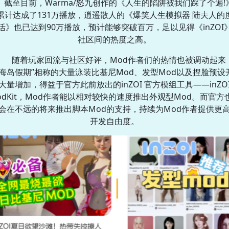
截至目前，Warma/怒九创作的《人生的陷阱被我们踩了个遍!
累计达成了131万播放，逍遥散人的《爆笑人生模拟器 陆夫人的
活》也已达到90万播放，预计能够突破百万，足以见得《inZOI
社区间的热度之高。
随着玩家回流与社区好评，Mod作者们的热情也被调动起来
“海岛假期”相称的大量泳装比基尼Mod、发型Mod以及捏脸预设
大量增加，得益于官方此前放出的inZOI 官方模组工具——inZO
odKit，Mod作者能以相对较快的速度推出外观型Mod。而官方
会在不远的将来推出脚本Mod的支持，持续为Mod作者提供更
开发自由度。