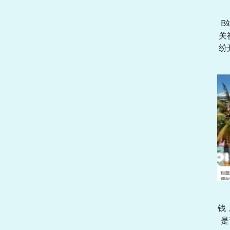
B
关
纷
钱
是