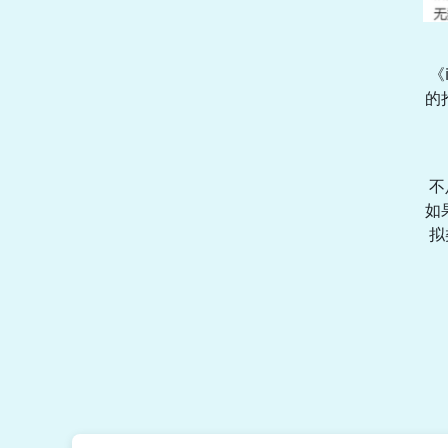
《
的
不
如
拟