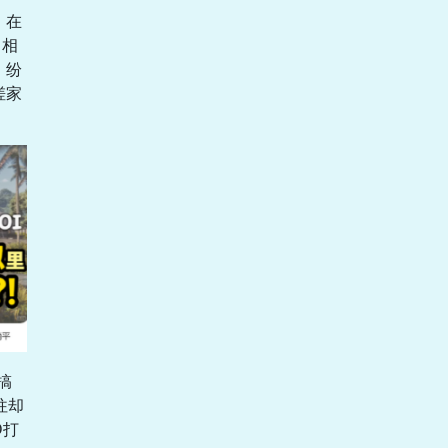
，在
》相
，纷
搓家
搞
往却
D打