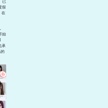
》已
度假
》在
，
开始
I
也承
高的