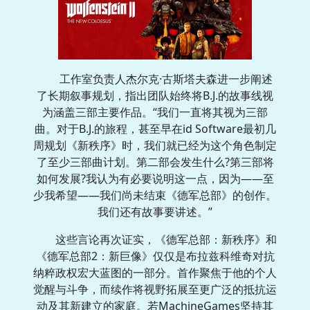
工作室负责人杰尔克·古斯塔夫森进一步阐述
了长期叙事规划，指出团队始终将B.J.的故事线视
为涵盖三部主要作品。“我们一直将其视为三部
曲。对于B.J.的旅程，甚至早在id Software最初几
周规划《新秩序》时，我们就已经为这个角色制定
了至少三部曲计划。第二部会发生什么?第三部将
如何发展?我认为有必要说明这一点，因为——至
少我希望——我们尚未结束《德军总部》的创作。
我们还有故事要讲述。”
这些言论再次证实，《德军总部：新秩序》和
《德军总部2：新巨像》仅仅是布拉兹科维奇对抗
纳粹政权宏大蓝图的一部分。首作聚焦于他的个人
觉醒与斗争，而续作将视野拓展至更广泛的抵抗运
动及其新建立的家庭。若MachineGames坚持其