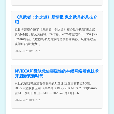
《鬼武者：剑之道》新情报 鬼之武具必杀技介
绍
近日卡普空介绍了《鬼武者：剑之道》核心战斗机制“鬼之武
具”必杀技，以及觉醒等。本作将于2026年登陆PS5、XSX|S和
Steam平台。“鬼之武具”乃鬼族打造的特殊兵器。玩家吸收蓝
魂即可获得“鬼力”，
2026-04-29 04:30:02
NVIDIA和微软凭借突破性的神经网络着色技术
开启游戏新时代
次世代游戏将通过着色器内的AI加速;现在已有超过100款
DLSS 4 游戏和应用;《半条命 2 RTX》(Half-Life 2 RTX)Demo
在GDC发布旧金山—GDC—2025年3月13日—N
2026-04-29 04:00:02