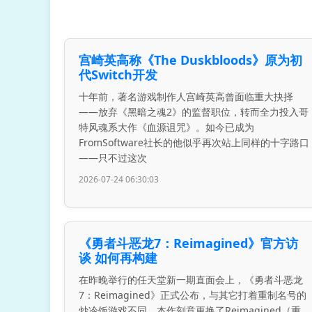
宫崎英高称《The Duskbloods》原为初
代Switch开发
十年前，著名游戏制作人宫崎英高曾面临重大抉择
——放弃《黑暗之魂2》的监督职位，转而全力投入哥
特风魂系大作《血源诅咒》。如今已成为
FromSoftware社长的他似乎再次站上同样的十字路口
——只不过这次
2026-07-24 06:30:03
《勇者斗恶龙7：Reimagined》官方访
谈 如何再构建
在昨晚举行的任天堂新一期直面会上，《勇者斗恶龙
7：Reimagined》正式公布，与其它打着重制名号的
炒冷饭游戏不同，本作刻意更换了Reimagined（重