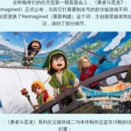
在昨晚举行的任天堂新一期直面会上，《勇者斗恶龙7：
eimagined》正式公布，与其它打着重制名号的炒冷饭游戏不同
刻意更换了Reimagined（重新构建）这个词，主创接受媒体简
访，谈到了部分细节。
·《勇者斗恶龙》系列生父堀井雄二与本作制作总监市川毅的
纪要：