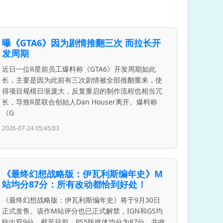
曝《GTA6》因为剧情推翻三次 而拉长开
发周期
近日一位R星前员工爆料称《GTA6》开发周期如此
长，主要是因为此前有三次剧情被全部推翻重来，使
得项目规模日渐庞大，反复重启的制作流程也相当冗
长，导致R星联合创始人Dan Houser离开。爆料称
《G
2026-07-24 05:45:03
《最终幻想战略版：伊瓦利斯编年史》M
站均分87分：所有改动都恰到好处！
《最终幻想战略版：伊瓦利斯编年史》将于9月30日
正式发售。该作M站评分也已正式解禁，IGN和GS均
给出双9分。截至目前，PS5版媒体均分为87分，共收