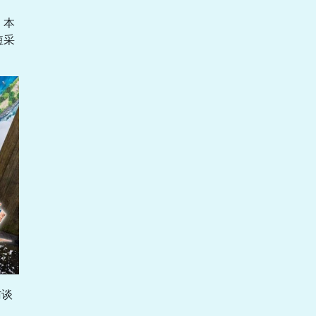
，本
短采
访谈