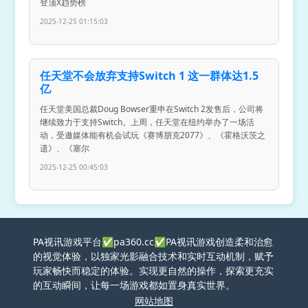
登顶X趋势榜
2025-12-25 01:15:03
任天堂不会放弃支持Switch 1 这一群体达1.5
亿
任天堂美国总裁Doug Bowser重申在Switch 2发售后，公司将
继续致力于支持Switch。上周，任天堂在纽约举办了一场活
动，受邀媒体能有机会试玩《赛博朋克2077》、《霍格沃茨之
遗》、《塞尔
2025-12-25 00:45:03
PA视讯游戏平台✅pa360.cc✅PA视讯游戏创造柔和治愈
的视觉体验，以独家光影融合技术和实时互动机制，赋予
玩家畅快而稳定的体验。实现更自然的操作，探索更充实
的互动瞬间，让每一场游戏都如置身真实世界。
网站地图