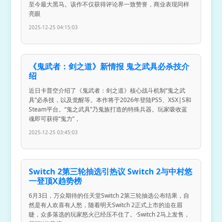
至今最大黑马。该作不仅获得评论界一致赞誉，商业表现同样
亮眼
2025-12-25 04:15:03
《鬼武者：剑之道》新情报 鬼之武具必杀技介
绍
近日卡普空介绍了《鬼武者：剑之道》核心战斗机制“鬼之武
具”必杀技，以及觉醒等。本作将于2026年登陆PS5、XSX|S和
Steam平台。“鬼之武具”乃鬼族打造的特殊兵器。玩家吸收蓝
魂即可获得“鬼力”，
2025-12-25 03:45:03
Switch 2第三轮抽选引热议 Switch 2与中村悠
一登顶X趋势榜
6月3日，万众期待的任天堂Switch 2第三轮抽选公布结果，自
然是有人欢喜有人愁，随着明天Switch 2正式上市的迫在眉
睫，众多落选的玩家怒火已经压不住了。·Switch 2马上发售，