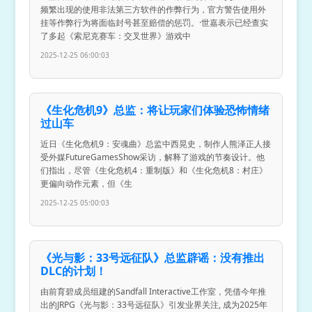
频繁出现的使用非法第三方软件的作弊行为，官方警告使用外
挂等作弊行为将面临封号甚至赔偿的惩罚。·世嘉表示已经查实
了多起《索尼克赛车：交叉世界》游戏中
2025-12-25 06:00:03
《生化危机9》总监：将让玩家们体验恐怖情绪
过山车
近日《生化危机9：安魂曲》总监中西晃史，制作人熊泽正人接
受外媒FutureGamesShow采访，解释了游戏的节奏设计。他
们指出，尽管《生化危机4：重制版》和《生化危机8：村庄》
更偏向动作元素，但《生
2025-12-25 05:00:03
《光与影：33号远征队》总监辟谣：没有推出
DLC的计划！
由前育碧成员组建的Sandfall Interactive工作室，凭借今年推
出的JRPG《光与影：33号远征队》引发业界关注, 成为2025年