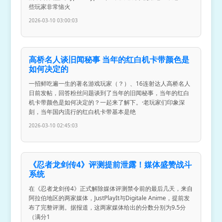
些玩家非常恼火
2026-03-10 03:00:03
高桥名人谈旧闻秘事 当年的红白机卡带颜色是
如何决定的
一招鲜吃遍一生的著名游戏玩家（？）、16连射达人高桥名人
日前发帖，回答粉丝问题谈到了当年的旧闻秘事，当年的红白
机卡带颜色是如何决定的？一起来了解下。·老玩家们印象深
刻，当年国内流行的红白机卡带基本是绝
2026-03-10 02:45:03
《忍者龙剑传4》评测提前泄露！媒体盛赞战斗
系统
在《忍者龙剑传4》正式解除媒体评测禁令前的最后几天，来自
阿拉伯地区的两家媒体，JustPlayIt与Digitale Anime，提前发
布了完整评测。据报道，这两家媒体给出的分数分别为9.5分
（满分1