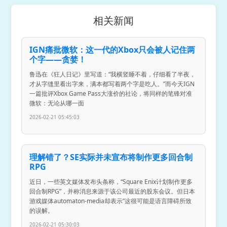
相关新闻
IGN痛批微软：这一代的Xbox只会被人记住两
个字——贪婪！
鲁迅在《狂人日记》里写道：“我横竖睡不着，仔细看了半夜，
才从字缝里看出字来，满本都写着两个字是吃人。”而今天IGN
一篇批评Xbox Game Pass大涨价的社论，将同样的笔锋对准
微软：无论从哪一面
2026-02-21 05:45:03
理解错了？SE实际并未宣布将制作更多回合制
RPG
近日，一些英文媒体发布头条称，“Square Enix计划制作更多
回合制RPG”，并称消息来源于该公司最近的股东会议。但日本
游戏媒体automaton-media却表示”这很可能是语言障碍所致
的误解。
2026-02-21 05:30:03