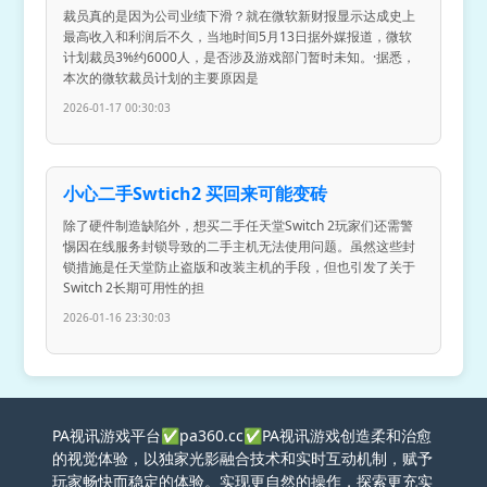
裁员真的是因为公司业绩下滑？就在微软新财报显示达成史上
最高收入和利润后不久，当地时间5月13日据外媒报道，微软
计划裁员3%约6000人，是否涉及游戏部门暂时未知。·据悉，
本次的微软裁员计划的主要原因是
2026-01-17 00:30:03
小心二手Swtich2 买回来可能变砖
除了硬件制造缺陷外，想买二手任天堂Switch 2玩家们还需警
惕因在线服务封锁导致的二手主机无法使用问题。虽然这些封
锁措施是任天堂防止盗版和改装主机的手段，但也引发了关于
Switch 2长期可用性的担
2026-01-16 23:30:03
PA视讯游戏平台✅pa360.cc✅PA视讯游戏创造柔和治愈
的视觉体验，以独家光影融合技术和实时互动机制，赋予
玩家畅快而稳定的体验。实现更自然的操作，探索更充实