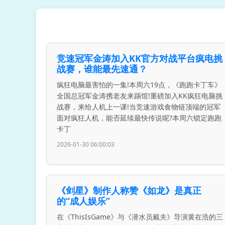
竞速冠军金涛加入KK官方对战平台疯电挑
战赛，谁能最先速通？
疯狂电脑最害怕的一集!本周六19点，《跑跑卡丁车》
全国总冠军金涛携老友来踢馆!重磅加入KK疯狂电脑挑
战赛，来给人机上一课!当竞速游戏食物链顶端的冠军
面对疯狂人机，能否延续最快传说呢?本周六锁定跑跑
卡丁
2026-01-30 06:00:03
《剑星》制作人称赞《如龙》是真正
的“成人娱乐”
在《ThisIsGame》与《潜水员戴夫》导演黄在浩的三