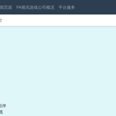
闻页面
PA视讯游戏公司概况
平台服务
世
》
垣伴
视